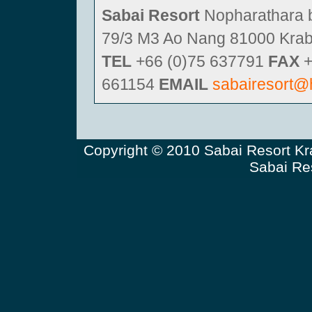
Sabai Resort
Nopharathara 
79/3 M3 Ao Nang 81000 Krabi
TEL
+66 (0)75 637791
FAX
+
661154
EMAIL
sabairesort@
Copyright © 2010
Sabai Resor
t K
Sabai Re