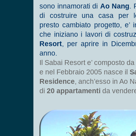
sono innamorati di
Ao Nang
. 
di costruire una casa per l
presto cambiato progetto, e’
che iniziano i lavori di costr
Resort
, per aprire in Dicemb
anno.
Il Sabai Resort e’ composto d
e nel Febbraio 2005 nasce il
S
Residence
, anch’esso in Ao N
di
20 appartamenti
da vendere 