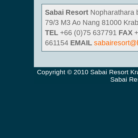
Sabai Resort
Nopharathara 
79/3 M3 Ao Nang 81000 Krabi
TEL
+66 (0)75 637791
FAX
+
661154
EMAIL
sabairesort@
Copyright © 2010
Sabai Resor
t K
Sabai Re