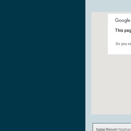
This pag
Do you o
Sabai Resort
Nophara