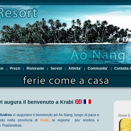
am
Prezzi
Ristorante
Servizi
Attivita'
Communita'
Contatta 
|
|
|
|
|
|
 vi augura il benvenuto a Krabi
Andrea
vi augurano il benvenuto ad Ao Nang, luogo di pace e
Dove è 
 sito nella provincia di
Krabi
, la regione piu’ esotica e
e Thailandese.