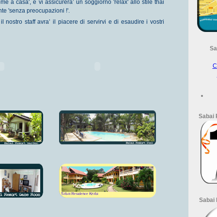
ome a casa', e vi assicurera’ un soggiorno 'relax' allo stile thai
nte 'senza preocupazioni !'.
 nostro staff avra’ il piacere di servirvi e di esaudire i vostri
Sa
C
Sabai 
Sabai 