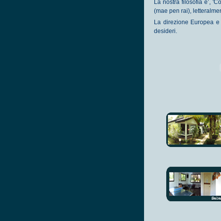
La nostra filosofia e’, 'C
(mae pen rai), letteralme
La direzione Europea e il
desideri.