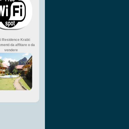
i Residence Krabi:
menti da affitare o da
vendere