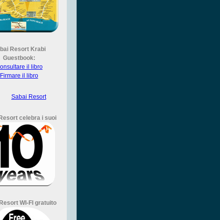
bai Resort Krabi
Guestbook:
onsultare il libro
Firmare il libro
Sabai Resort
Resort celebra i suoi
Resort WI-FI gratuito