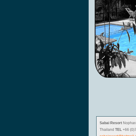
Sabai Resort
Nophara
Thailand
TEL
+66 (0)