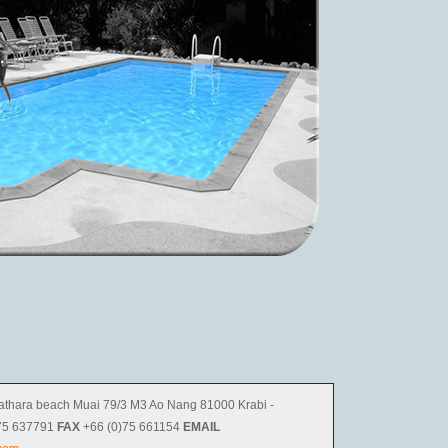
thara beach Muai 79/3 M3 Ao Nang 81000 Krabi -
75 637791
FAX
+66 (0)75 661154
EMAIL