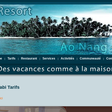
pe
Tarifs
Restaurant
Services
Activitiés
Communeauté
Con
|
|
|
|
|
|
abi Tarifs
ici