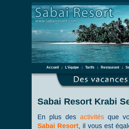
Accueil
L'équipe
Tarifs
Restaurant
S
|
|
|
|
Sabai Resort Krabi S
En plus des
activités
que vo
Sabai Resort
, il vous est ég