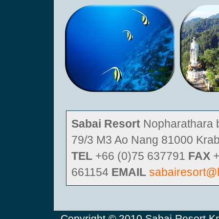
Sabai Resort
Nopharathara 
79/3 M3 Ao Nang 81000 Krabi
TEL
+66 (0)75 637791
FAX
+
661154
EMAIL
sabairesort@
Copyright © 2010
Sabai Resor
t K