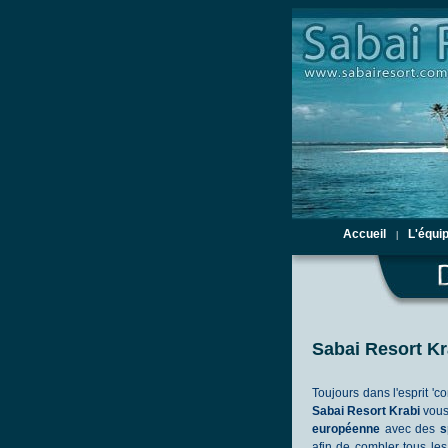
Accueil
L'équi
|
Sabai Resort Kr
Toujours dans l'esprit 'c
Sabai Resort Krabi
vou
européenne
avec des
s
afin de combler tous les 