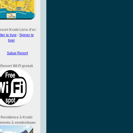
esort
Krabi
Livre d'or:
er le livre
/
Signer le
liver
Sabai Resort
Resort WI-FI gratuit
 Residence à Krabi:
ments à vendre/louer