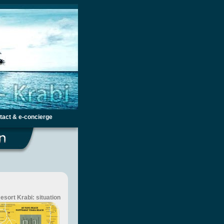
tact & e-concierge
esort Krabi: situation