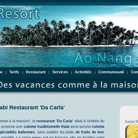
pe
Tarifs
Restaurant
Services
Activitiés
Communeauté
Con
|
|
|
|
|
|
abi Restaurant 'Da Carla'
omme à la maison!', le
restaurant 'Da Carla'
situé à l'entrée du
Sabai R
s propose une
cuisine traditionnelle thaïe
ainsi qu'une
cuisine
pécialités italiennes
, sans oublier les plats
de fruits de mer
appétits. Le large menu est en français afin de faciliter votre